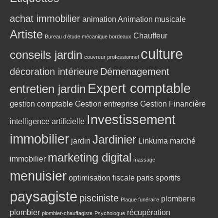
achat immobilier
animation
Animation musicale
Artiste
Chauffeur
Bureau d’étude mécanique bordeaux
culture
conseils jardin
couvreur professionnel
décoration intérieure
Démenagement
Expert comptable
entretien jardin
gestion comptable
Gestion entreprise
Gestion Financière
Investissement
intelligence artificielle
immobilier
Jardinier
jardin
Linkuma
marché
marketing digital
immobilier
massage
menuisier
optimisation fiscale
paris sportifs
paysagiste
pisciniste
plomberie
Plaque funéraire
plombier
récupération
plombier-chauffagiste
Psychologue