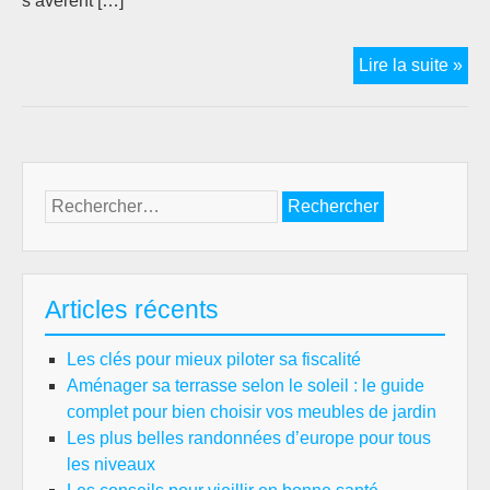
s’avèrent […]
Co
Lire la suite »
rep
les
men
de
son
Rechercher :
créd
imm
?
Articles récents
Les clés pour mieux piloter sa fiscalité
Aménager sa terrasse selon le soleil : le guide
complet pour bien choisir vos meubles de jardin
Les plus belles randonnées d’europe pour tous
les niveaux