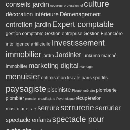
culture
conseils jardin
couvreur professionnel
décoration intérieure
Démenagement
Expert comptable
entretien jardin
gestion comptable
Gestion entreprise
Gestion Financière
Investissement
intelligence artificielle
immobilier
Jardinier
jardin
Linkuma
marché
marketing digital
immobilier
massage
menuisier
optimisation fiscale
paris sportifs
paysagiste
pisciniste
plomberie
Plaque funéraire
plombier
récupération
plombier-chauffagiste
Psychologue
serrurerie
serrure
serrurier
musculaire
SEO
spectacle pour
spectacle enfants