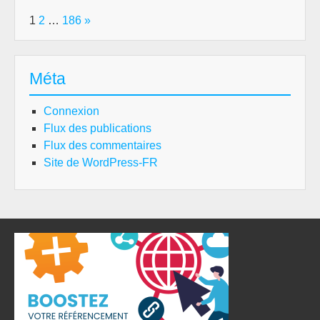
Page:
Next
1
2
…
186
»
Méta
Connexion
Flux des publications
Flux des commentaires
Site de WordPress-FR