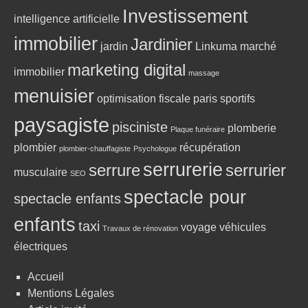
Investissement
intelligence artificielle
immobilier
Jardinier
jardin
Linkuma
marché
marketing digital
immobilier
massage
menuisier
optimisation fiscale
paris sportifs
paysagiste
pisciniste
plomberie
Plaque funéraire
plombier
récupération
plombier-chauffagiste
Psychologue
serrurerie
serrure
serrurier
musculaire
SEO
spectacle pour
spectacle enfants
enfants
taxi
voyage
véhicules
Travaux de rénovation
électriques
Accueil
Mentions Légales