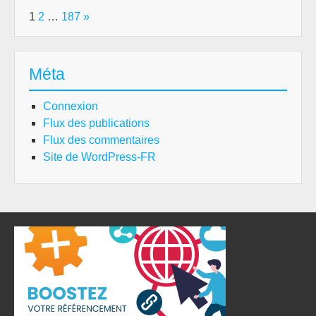
Page:
Next
1
2
…
187
»
Méta
Connexion
Flux des publications
Flux des commentaires
Site de WordPress-FR