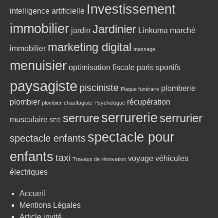
Investissement
intelligence artificielle
immobilier
Jardinier
jardin
Linkuma
marché
marketing digital
immobilier
massage
menuisier
optimisation fiscale
paris sportifs
paysagiste
pisciniste
plomberie
Plaque funéraire
plombier
récupération
plombier-chauffagiste
Psychologue
serrurerie
serrure
serrurier
musculaire
SEO
spectacle pour
spectacle enfants
enfants
taxi
voyage
véhicules
Travaux de rénovation
électriques
Accueil
Mentions Légales
Article invité