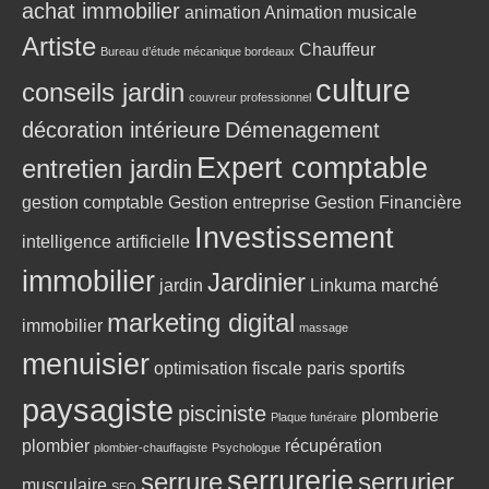
achat immobilier
animation
Animation musicale
Artiste
Chauffeur
Bureau d’étude mécanique bordeaux
culture
conseils jardin
couvreur professionnel
décoration intérieure
Démenagement
Expert comptable
entretien jardin
gestion comptable
Gestion entreprise
Gestion Financière
Investissement
intelligence artificielle
immobilier
Jardinier
jardin
Linkuma
marché
marketing digital
immobilier
massage
menuisier
optimisation fiscale
paris sportifs
paysagiste
pisciniste
plomberie
Plaque funéraire
plombier
récupération
plombier-chauffagiste
Psychologue
serrurerie
serrure
serrurier
musculaire
SEO