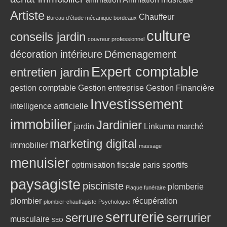
Artiste
Chauffeur
Bureau d’étude mécanique bordeaux
culture
conseils jardin
couvreur professionnel
décoration intérieure
Démenagement
Expert comptable
entretien jardin
gestion comptable
Gestion entreprise
Gestion Financière
Investissement
intelligence artificielle
immobilier
Jardinier
jardin
Linkuma
marché
marketing digital
immobilier
massage
menuisier
optimisation fiscale
paris sportifs
paysagiste
pisciniste
plomberie
Plaque funéraire
plombier
récupération
plombier-chauffagiste
Psychologue
serrurerie
serrure
serrurier
musculaire
SEO