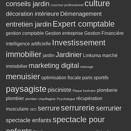
culture
conseils jardin
couvreur professionnel
décoration intérieure
Démenagement
Expert comptable
entretien jardin
gestion comptable
Gestion entreprise
Gestion Financière
Investissement
intelligence artificielle
immobilier
Jardinier
jardin
Linkuma
marché
marketing digital
immobilier
massage
menuisier
optimisation fiscale
paris sportifs
paysagiste
pisciniste
plomberie
Plaque funéraire
plombier
récupération
plombier-chauffagiste
Psychologue
serrurerie
serrure
serrurier
musculaire
SEO
spectacle pour
spectacle enfants