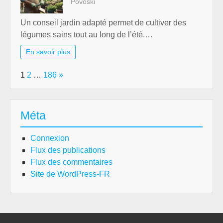
Povoski
Un conseil jardin adapté permet de cultiver des
légumes sains tout au long de l’été.…
En savoir plus
Page:
Next
1
2
…
186
»
Méta
Connexion
Flux des publications
Flux des commentaires
Site de WordPress-FR