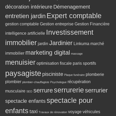
décoration intérieure
Démenagement
Expert comptable
entretien jardin
gestion comptable
Gestion entreprise
Gestion Financière
Investissement
intelligence artificielle
immobilier
Jardinier
jardin
Linkuma
marché
marketing digital
immobilier
massage
menuisier
optimisation fiscale
paris sportifs
paysagiste
pisciniste
plomberie
Plaque funéraire
plombier
récupération
plombier-chauffagiste
Psychologue
serrurerie
serrure
serrurier
musculaire
SEO
spectacle pour
spectacle enfants
enfants
taxi
voyage
véhicules
Travaux de rénovation