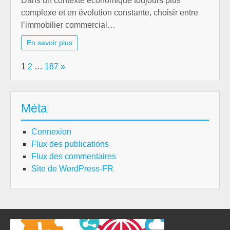
Dans un contexte économique toujours plus
complexe et en évolution constante, choisir entre
l’immobilier commercial…
En savoir plus
Page:
Next
1
2
…
187
»
Méta
Connexion
Flux des publications
Flux des commentaires
Site de WordPress-FR