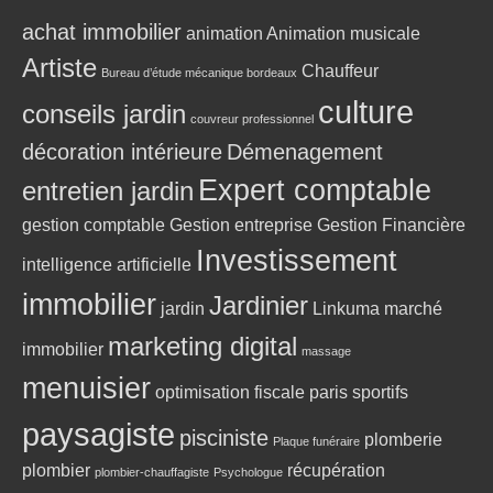
achat immobilier
animation
Animation musicale
Artiste
Chauffeur
Bureau d’étude mécanique bordeaux
culture
conseils jardin
couvreur professionnel
décoration intérieure
Démenagement
Expert comptable
entretien jardin
gestion comptable
Gestion entreprise
Gestion Financière
Investissement
intelligence artificielle
immobilier
Jardinier
jardin
Linkuma
marché
marketing digital
immobilier
massage
menuisier
optimisation fiscale
paris sportifs
paysagiste
pisciniste
plomberie
Plaque funéraire
plombier
récupération
plombier-chauffagiste
Psychologue