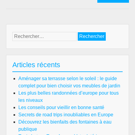
pra
pou
évit
les
fra
Rechercher :
à
l’a
d’u
voi
Articles récents
d’o
Aménager sa terrasse selon le soleil : le guide
complet pour bien choisir vos meubles de jardin
Les plus belles randonnées d’europe pour tous
les niveaux
Les conseils pour vieillir en bonne santé
Secrets de road trips inoubliables en Europe
Découvrez les bienfaits des fontaines à eau
publique