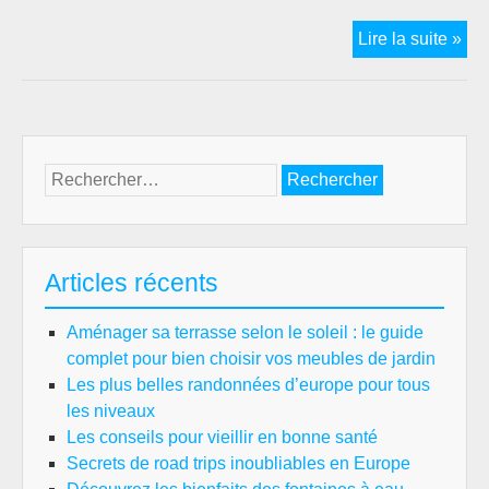
Déc
Lire la suite »
des
sav
rég
:
un
Rechercher :
voy
cul
aut
et
Articles récents
go
Aménager sa terrasse selon le soleil : le guide
complet pour bien choisir vos meubles de jardin
Les plus belles randonnées d’europe pour tous
les niveaux
Les conseils pour vieillir en bonne santé
Secrets de road trips inoubliables en Europe