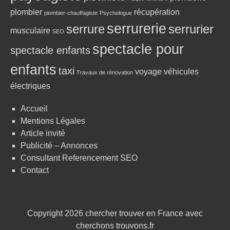
plombier
récupération
plombier-chauffagiste
Psychologue
serrurerie
serrure
serrurier
musculaire
SEO
spectacle pour
spectacle enfants
enfants
taxi
voyage
véhicules
Travaux de rénovation
électriques
Accueil
Mentions Légales
Article invité
Publicité – Annonces
Consultant Referencement SEO
Contact
Copyright 2026
chercher trouver en France avec
cherchons trouvons.fr