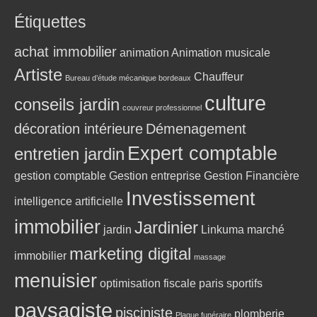
Étiquettes
achat immobilier
animation
Animation musicale
Artiste
Chauffeur
Bureau d’étude mécanique bordeaux
culture
conseils jardin
couvreur professionnel
décoration intérieure
Démenagement
Expert comptable
entretien jardin
gestion comptable
Gestion entreprise
Gestion Financière
Investissement
intelligence artificielle
immobilier
Jardinier
jardin
Linkuma
marché
marketing digital
immobilier
massage
menuisier
optimisation fiscale
paris sportifs
paysagiste
pisciniste
plomberie
Plaque funéraire