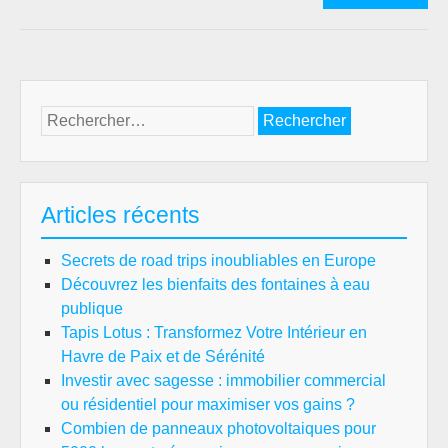
écr
ma
pro
prix
:
Rechercher :
ce
qu’i
faut
sav
Articles récents
ava
de
Secrets de road trips inoubliables en Europe
se
Découvrez les bienfaits des fontaines à eau
lan
publique
Tapis Lotus : Transformez Votre Intérieur en
Havre de Paix et de Sérénité
Investir avec sagesse : immobilier commercial
ou résidentiel pour maximiser vos gains ?
Combien de panneaux photovoltaiques pour