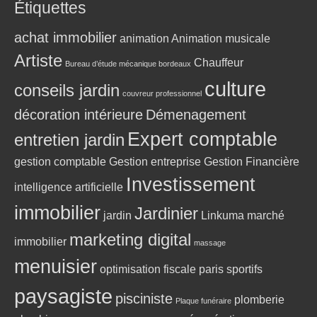
Étiquettes
achat immobilier
animation
Animation musicale
Artiste
Chauffeur
Bureau d’étude mécanique bordeaux
culture
conseils jardin
couvreur professionnel
décoration intérieure
Démenagement
Expert comptable
entretien jardin
gestion comptable
Gestion entreprise
Gestion Financière
Investissement
intelligence artificielle
immobilier
Jardinier
jardin
Linkuma
marché
marketing digital
immobilier
massage
menuisier
optimisation fiscale
paris sportifs
paysagiste
pisciniste
plomberie
Plaque funéraire