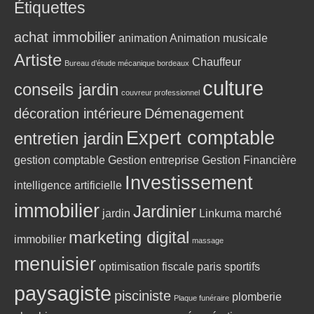
Étiquettes
achat immobilier
animation
Animation musicale
Artiste
Chauffeur
Bureau d’étude mécanique bordeaux
culture
conseils jardin
couvreur professionnel
décoration intérieure
Démenagement
Expert comptable
entretien jardin
gestion comptable
Gestion entreprise
Gestion Financière
Investissement
intelligence artificielle
immobilier
Jardinier
jardin
Linkuma
marché
marketing digital
immobilier
massage
menuisier
optimisation fiscale
paris sportifs
paysagiste
pisciniste
plomberie
Plaque funéraire