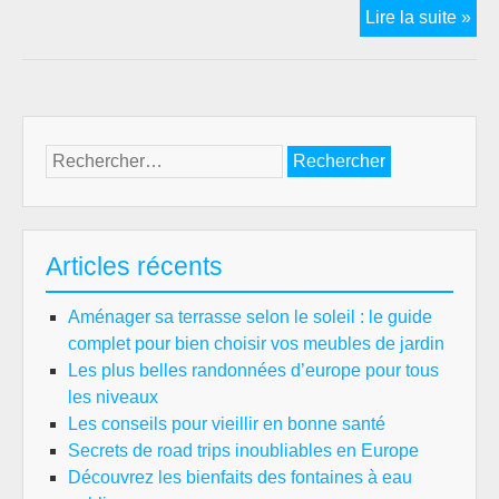
Le
Lire la suite »
car
ext
:
un
tou
Rechercher :
d’é
ave
un
sav
Articles récents
fair
fra
Aménager sa terrasse selon le soleil : le guide
complet pour bien choisir vos meubles de jardin
Les plus belles randonnées d’europe pour tous
les niveaux
Les conseils pour vieillir en bonne santé
Secrets de road trips inoubliables en Europe
Découvrez les bienfaits des fontaines à eau