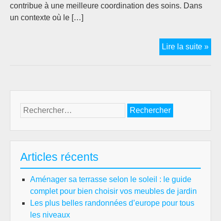
contribue à une meilleure coordination des soins. Dans
un contexte où le […]
Opt
Lire la suite »
le
lien
ave
les
fam
Rechercher :
en
EH
:
Gui
Articles récents
pra
pou
Aménager sa terrasse selon le soleil : le guide
les
complet pour bien choisir vos meubles de jardin
pro
Les plus belles randonnées d’europe pour tous
de
les niveaux