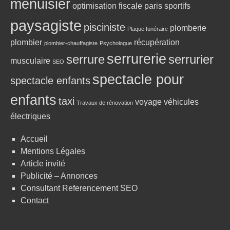
menuisier
optimisation fiscale
paris sportifs
paysagiste
pisciniste
plomberie
Plaque funéraire
plombier
récupération
plombier-chauffagiste
Psychologue
serrurerie
serrure
serrurier
musculaire
SEO
spectacle pour
spectacle enfants
enfants
taxi
voyage
véhicules
Travaux de rénovation
électriques
Accueil
Mentions Légales
Article invité
Publicité – Annonces
Consultant Referencement SEO
Contact